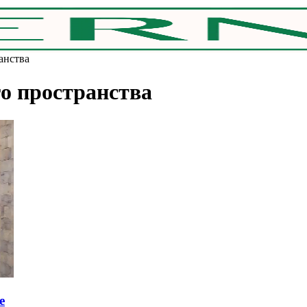
анства
о пространства
e