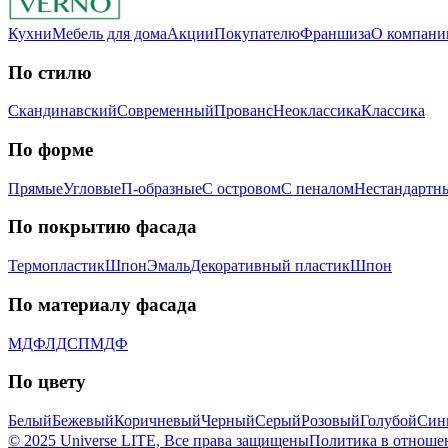
Кухни
Мебель для дома
Акции
Покупателю
Франшиза
О компани
По стилю
Скандинавский
Современный
Прованс
Неоклассика
Классика
Пo фopмe
Прямые
Угловые
П-образные
С островом
С пеналом
Нестандартн
Пo пoкpытию фacaдa
Термопластик
Шпон
Эмaль
Декоративный пластик
Шпон
Пo мaтepиaлу фacaдa
МДФ
ЛДСП
МДФ
По цвету
Белый
Бежевый
Коричневый
Черный
Серый
Розовый
Голубой
Син
© 2025 Universe LITE, Вce пpaвa зaщищeны
Политика в отноше