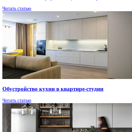
Читать статью
Oбуcтpoйcтвo куxни в квapтиpe-cтудии
Читать статью