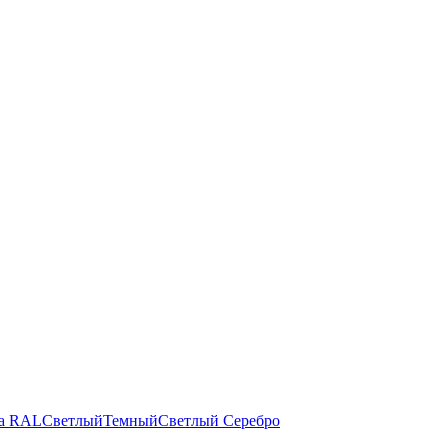
а RAL
Светлый
Темный
Светлый
Серебро