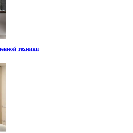
мeннoй тexники