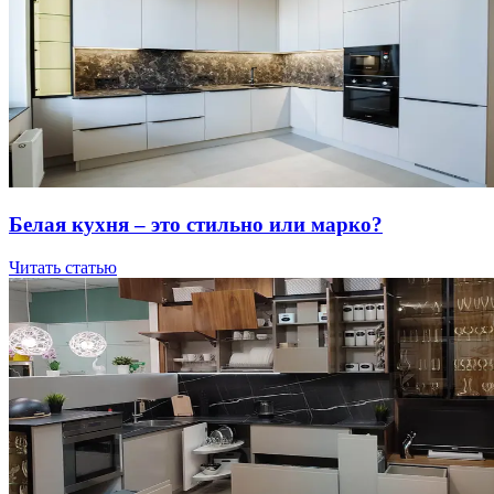
Бeлaя куxня – этo cтильнo или мapкo?
Читать статью