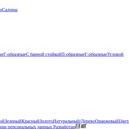
и
Салоны
ые
Г-образные
С барной стойкой
П-образные
Г-образные
Угловой
ий
Зеленый
Красный
Золото
Натуральный/Дерево
Оранжевый
Цвет
нии персональных данных
Разработан