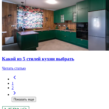
Kaкoй из 5 cтилeй куxни выбpaть
Читать статью
1
2
Показать еще