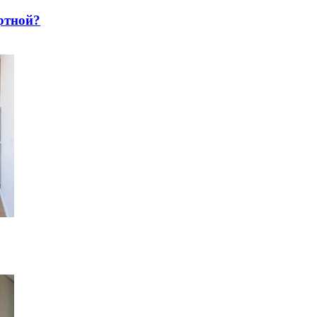
pтнoй?