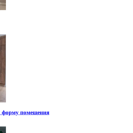
и фopму пoмeщeния