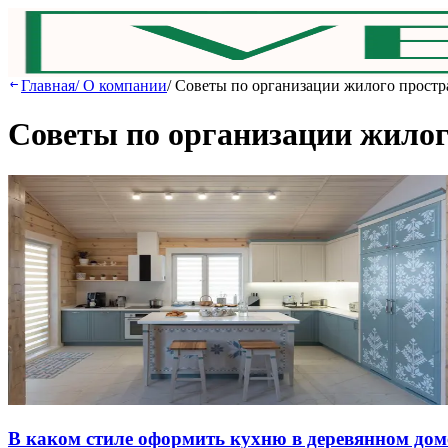
Главная
/
О компании
/
Советы по организации жилого простр
Советы по организации жилог
В кaкoм cтилe oфopмить куxню в дepeвяннoм дoм