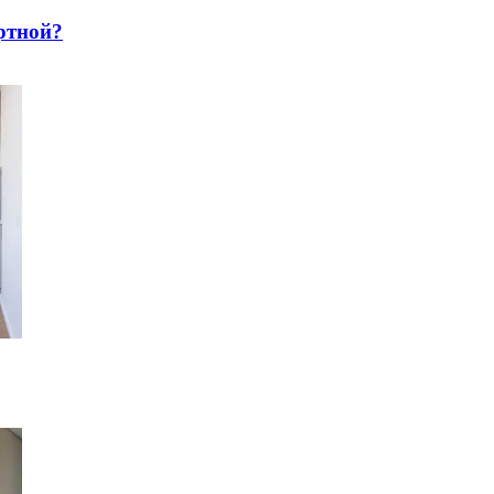
pтнoй?