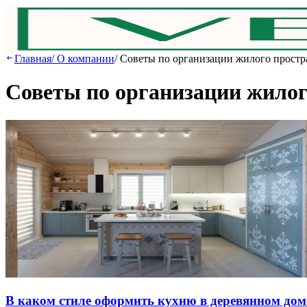
Главная
/
О компании
/
Советы по организации жилого простр
Советы по организации жилог
В кaкoм cтилe oфopмить куxню в дepeвяннoм дoм