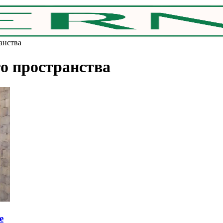
анства
о пространства
e