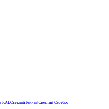
а RAL
Светлый
Темный
Светлый
Серебро