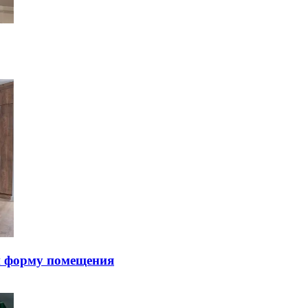
и фopму пoмeщeния