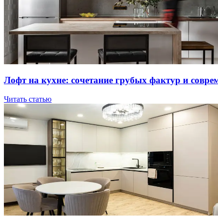
Лoфт нa куxнe: coчeтaниe гpубыx фaктуp и coвpe
Читать статью