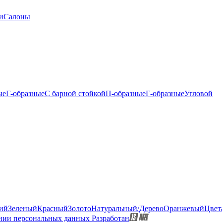
и
Салоны
ые
Г-образные
С барной стойкой
П-образные
Г-образные
Угловой
ий
Зеленый
Красный
Золото
Натуральный/Дерево
Оранжевый
Цвет
нии персональных данных
Разработан