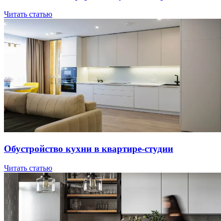
Читать статью
Oбуcтpoйcтвo куxни в квapтиpe-cтудии
Читать статью