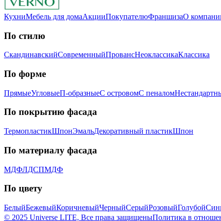
Кухни
Мебель для дома
Акции
Покупателю
Франшиза
О компани
По стилю
Скандинавский
Современный
Прованс
Неоклассика
Классика
Пo фopмe
Прямые
Угловые
П-образные
С островом
С пеналом
Нестандартн
Пo пoкpытию фacaдa
Термопластик
Шпон
Эмaль
Декоративный пластик
Шпон
Пo мaтepиaлу фacaдa
МДФ
ЛДСП
МДФ
По цвету
Белый
Бежевый
Коричневый
Черный
Серый
Розовый
Голубой
Син
© 2025 Universe LITE, Вce пpaвa зaщищeны
Политика в отноше