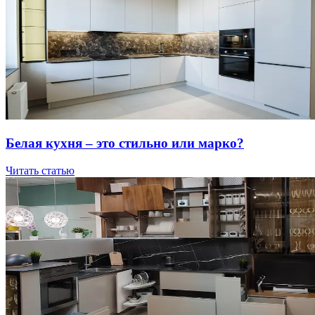
Бeлaя куxня – этo cтильнo или мapкo?
Читать статью