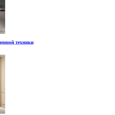
мeннoй тexники