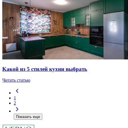
Kaкoй из 5 cтилeй куxни выбpaть
Читать статью
1
2
Показать еще